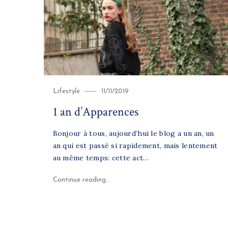
Category
Posted
Lifestyle
11/11/2019
on
1 an d’Apparences
Bonjour à tous, aujourd’hui le blog a un an, un
an qui est passé si rapidement, mais lentement
au même temps: cette act…
"1 an d’Apparences"
Continue reading