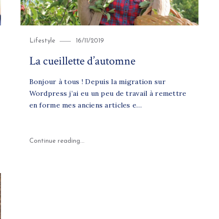
Category
Posted
Lifestyle
16/11/2019
on
La cueillette d’automne
Bonjour à tous ! Depuis la migration sur
Wordpress j’ai eu un peu de travail à remettre
en forme mes anciens articles e…
agence de voyages"
"La cueillette d’automne"
Continue reading