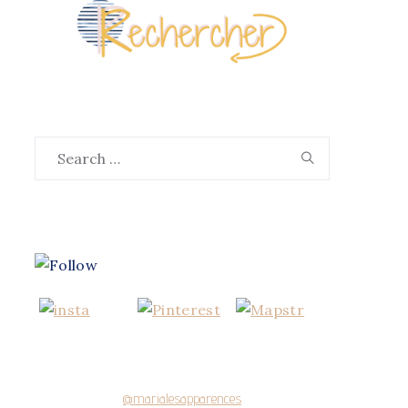
Search
Search
for:
@marialesapparences