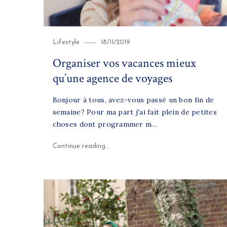
Category
Posted
Lifestyle
18/11/2019
on
Organiser vos vacances mieux
qu’une agence de voyages
Bonjour à tous, avez-vous passé un bon fin de
semaine? Pour ma part j'ai fait plein de petites
choses dont programmer m…
"Organiser vos vacances mieux qu’une 
Continue reading