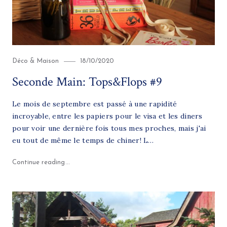
Category
Posted
Déco & Maison
18/10/2020
on
Seconde Main: Tops&Flops #9
Le mois de septembre est passé à une rapidité
incroyable, entre les papiers pour le visa et les diners
pour voir une dernière fois tous mes proches, mais j'ai
eu tout de même le temps de chiner! L…
"Seconde Main: Tops&Flops #9"
Continue reading