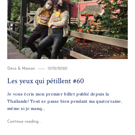
Category
Posted
Déco & Maison
13/10/2020
on
Les yeux qui pétillent #60
Je vous écris mon premier billet publié depuis la
Thaïlande! Tout se passe bien pendant ma quatorzaine,
même si je manq…
"Les yeux qui pétillent #60"
Continue reading