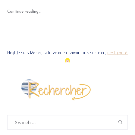
"Il suffit de retenir une porte"
Continue reading
Hey! Je suis Maria, si tu veux en savoir plus sur moi,
c’est par là
Search
Se
for: