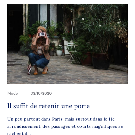
Category
Posted
Mode
02/10/2020
on
Il suffit de retenir une porte
Un peu partout dans Paris, mais surtout dans le 11e
arrondissement, des passages et courts magnifiques se
cachent d…