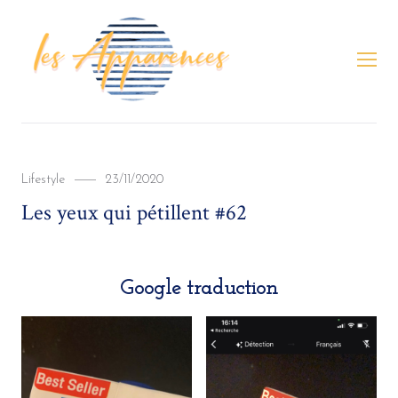
LES APPARENCES
Men
Categories
Posted
Lifestyle
23/11/2020
on
Les yeux qui pétillent #62
Google traduction