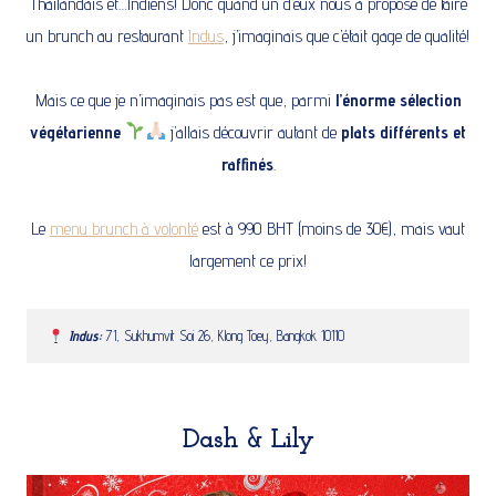
Thaïlandais et…Indiens! Donc quand un d’eux nous a proposé de faire
un brunch au restaurant
Indus
, j’imaginais que c’était gage de qualité!
Mais ce que je n’imaginais pas est que, parmi
l’énorme sélection
végétarienne
j’allais découvrir autant de
plats différents et
raffinés
.
Le
menu brunch à volonté
est à 990 BHT (moins de 30€), mais vaut
largement ce prix!
Indus:
71, Sukhumvit Soi 26, Klong Toey, Bangkok 10110
Dash & Lily