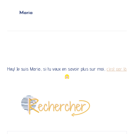
b
l
e
s
e
o
r
A
Maria
o
e
p
k
s
p
t
Hey! Je suis Maria, si tu veux en savoir plus sur moi,
c’est par là